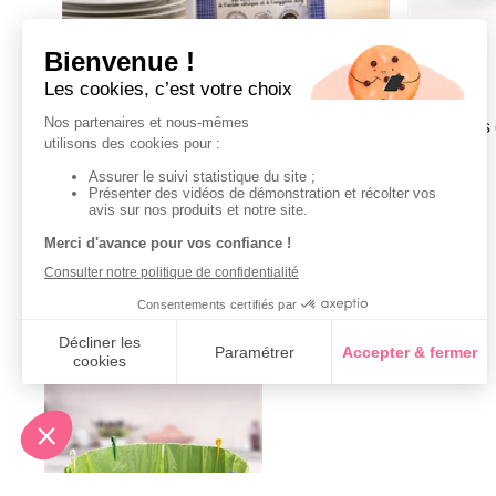
Lot de 30 tablettes lave-vaisselle
3 éponges 
9,99 €
9,99 €
Derniers articles consultés