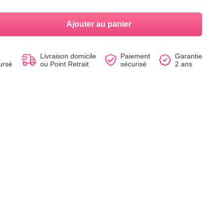
Ajouter au panier
Voir le produit
Voir le produit
Voir le produit
Voir le produit
Voir le produit
Voir le produit
Livraison domicile
Paiement
Garantie
ursé
ou Point Retrait
sécurisé
2 ans