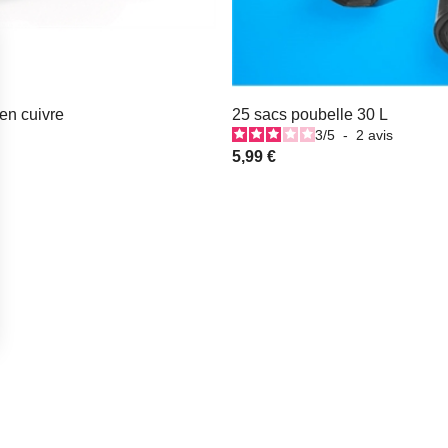
en cuivre
25 sacs poubelle 30 L
3
/
5
-
2
avis
5,99 €