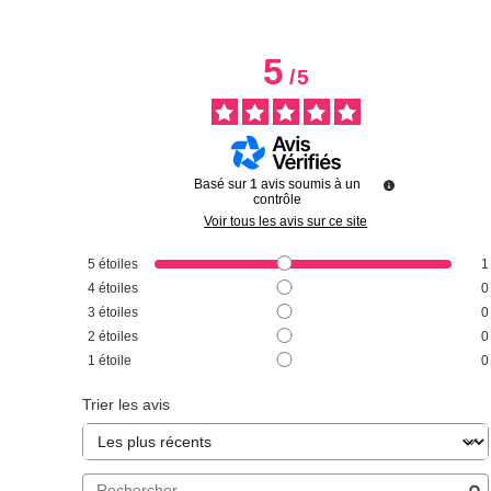
5
/
5
Basé sur
1
avis soumis à un
contrôle
Voir tous les avis sur ce site
5
étoiles
1
4
étoiles
0
3
étoiles
0
2
étoiles
0
1
étoile
0
Trier les avis