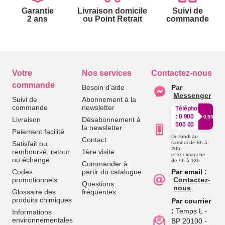
Garantie
Livraison domicile
Suivi de
2 ans
ou Point Retrait
commande
Votre
Nos services
Contactez-nous
commande
Besoin d'aide
Par
Messenger
Suivi de
Abonnement à la
commande
newsletter
Téléphone
:
0 900
0.50€/mi
Livraison
Désabonnement à
500 00
la newsletter
Paiement facilité
Du lundi au
Contact
Satisfait ou
samedi de 8h à
20h
remboursé, retour
1ère visite
et le dimanche
ou échange
de 9h à 13h
Commander à
Codes
partir du catalogue
Par email :
promotionnels
Contactez-
Questions
nous
Glossaire des
fréquentes
produits chimiques
Par courrier
:
Temps L -
Informations
environnementales
BP 20100 -