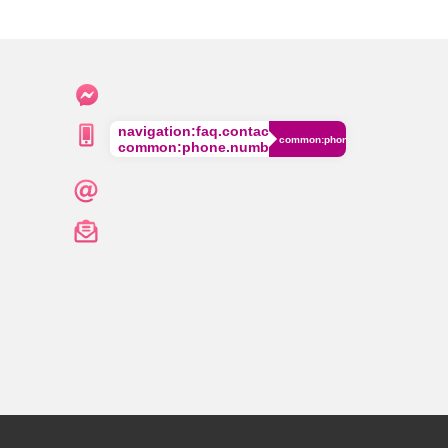
navigation:faq.contact.phone
common:phone.cost
common:phone.number