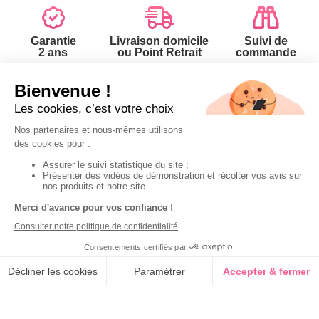
Garantie
Livraison domicile
Suivi de
2 ans
ou Point Retrait
commande
Votre
Nos services
Contactez-nous
commande
Besoin d'aide
Par
Messenger
Suivi de
Abonnement à la
commande
newsletter
Téléphone
:
0 900
0.50€/mi
Livraison
Désabonnement à
500 00
la newsletter
Paiement facilité
Du lundi au
Contact
Satisfait ou
samedi de 8h à
20h
remboursé, retour
1ère visite
et le dimanche
ou échange
de 9h à 13h
Commander à
Codes
partir du catalogue
Par email :
promotionnels
Contactez-
Questions
nous
Glossaire des
fréquentes
produits chimiques
Par courrier