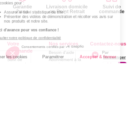
Garantie
Livraison domicile
Suivi de
2 ans
ou Point Retrait
commande
Votre
Nos services
Contactez-nous
commande
Besoin d'aide
Par
Messenger
Suivi de
Abonnement à la
commande
newsletter
Téléphone
:
0 900
0.50€/mi
Livraison
Désabonnement à
500 00
la newsletter
Paiement facilité
Du lundi au
Contact
Satisfait ou
samedi de 8h à
20h
remboursé, retour
1ère visite
et le dimanche
ou échange
de 9h à 13h
Commander à
Codes
partir du catalogue
Par email :
promotionnels
Contactez-
Questions
nous
Glossaire des
fréquentes
produits chimiques
Par courrier
:
Temps L -
Informations
environnementales
BP 20100 -