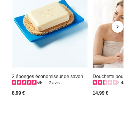
2 éponges économiseur de savon
Douchette pour la
5
/
5
-
2
avis
2.4
/
5
-
8,99 €
14,99 €