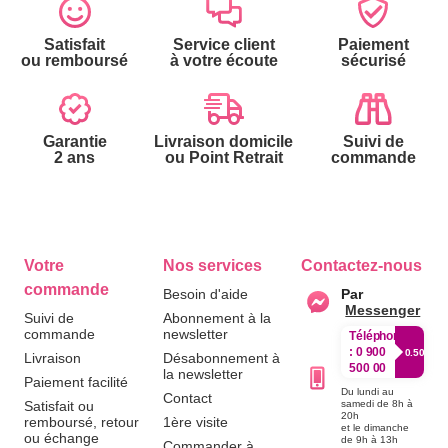
Satisfait
Service client
Paiement
ou remboursé
à votre écoute
sécurisé
Garantie
Livraison domicile
Suivi de
2 ans
ou Point Retrait
commande
Votre
Nos services
Contactez-nous
commande
Besoin d'aide
Par
Messenger
Suivi de
Abonnement à la
commande
newsletter
Téléphone
:
0 900
0.50€/mi
Livraison
Désabonnement à
500 00
la newsletter
Paiement facilité
Du lundi au
Contact
Satisfait ou
samedi de 8h à
20h
remboursé, retour
1ère visite
et le dimanche
ou échange
de 9h à 13h
Commander à