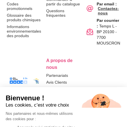
Codes
partir du catalogue
Par email :
promotionnels
Contactez-
Questions
nous
Glossaire des
fréquentes
produits chimiques
Par courrier
:
Temps L -
Informations
environnementales
BP 20100 -
des produits
7700
MOUSCRON
A propos de
nous
Partenariats
Avis Clients
Données
Paramétrer
Mentions
Conditions
Access
personnelles et
les cookies
légales
générales de
cookies
vente
FR