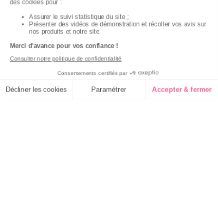
Garantie
Livraison domicile
Suivi de
2 ans
ou Point Retrait
commande
Votre
Nos services
Contactez-nous
commande
Besoin d'aide
Par
Messenger
Suivi de
Abonnement à la
commande
newsletter
Téléphone
:
0 900
0.50€/mi
Livraison
Désabonnement à
500 00
la newsletter
Paiement facilité
Du lundi au
Contact
Satisfait ou
samedi de 8h à
20h
remboursé, retour
1ère visite
et le dimanche
ou échange
de 9h à 13h
Commander à
Codes
partir du catalogue
Par email :
promotionnels
Contactez-
Questions
nous
Glossaire des
fréquentes
produits chimiques
Par courrier
:
Temps L -
Informations
environnementales
BP 20100 -