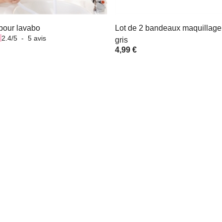
pour lavabo
Lot de 2 bandeaux maquillage
2.4
/
5
-
5
avis
gris
4,99 €