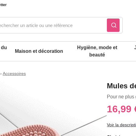
tter
 du
Hygiène, mode et
Maison et décoration
beauté
Accessoires
>
Notre produit du m
Notre produit du m
Notre produit du m
Notre produit du m
Notre produit du m
Notre produit du m
Mules d
ons cuisine
t intimité
Pour ne plus 
16,99 
 table
es de cuisine malins
Voir la descript