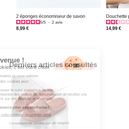
2 éponges économiseur de savon
Douchette 
5
/
5
-
2
avis
8,99 €
14,99 €
Derniers articles consultés