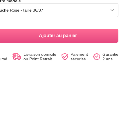
tre modèle
Voir le produit
Voir le produit
Voir le produit
Voir le produit
Voir le produit
Voir le produit
Ajouter au panier
Livraison domicile
Paiement
Garantie
ursé
ou Point Retrait
sécurisé
2 ans