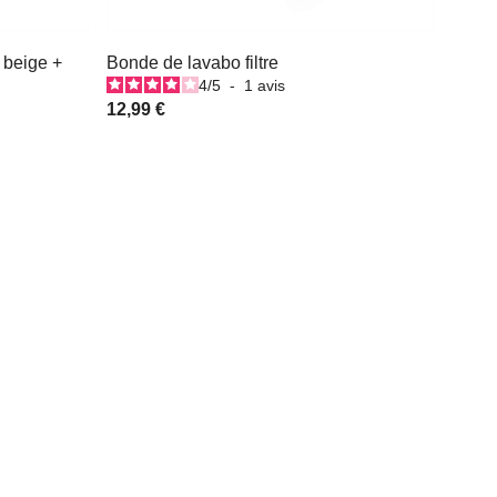
 beige +
Bonde de lavabo filtre
4
/
5
-
1
avis
12,99 €