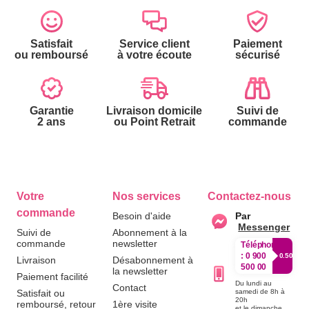
Satisfait
Service client
Paiement
ou remboursé
à votre écoute
sécurisé
Garantie
Livraison domicile
Suivi de
2 ans
ou Point Retrait
commande
Votre
Nos services
Contactez-nous
commande
Besoin d'aide
Par
Messenger
Suivi de
Abonnement à la
commande
newsletter
Téléphone
:
0 900
0.50€/mi
Livraison
Désabonnement à
500 00
la newsletter
Paiement facilité
Du lundi au
Contact
Satisfait ou
samedi de 8h à
20h
remboursé, retour
1ère visite
et le dimanche