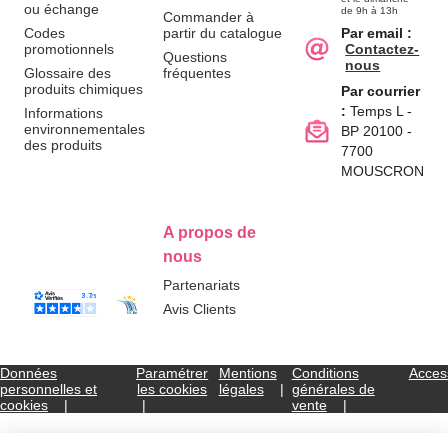
ou échange
de 9h à 13h
Commander à
Codes
partir du catalogue
Par email :
promotionnels
Contactez-
Questions
nous
Glossaire des
fréquentes
produits chimiques
Par courrier
:
Temps L -
Informations
environnementales
BP 20100 -
des produits
7700
MOUSCRON
A propos de
nous
Partenariats
Avis Clients
Données
Paramétrer
Mentions
Conditions
Access
personnelles et
les cookies
légales
générales de
cookies
vente
FR