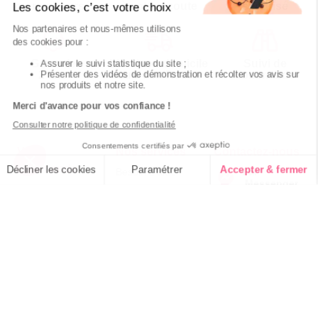
ou remboursé
à votre écoute
sécurisé
Garantie
Livraison domicile
Suivi de
2 ans
ou Point Retrait
commande
Votre
Nos services
Contactez-nous
commande
Besoin d'aide
Par
Messenger
Suivi de
Abonnement à la
commande
newsletter
Téléphone
:
0 900
0.50€/mi
Livraison
Désabonnement à
500 00
la newsletter
Paiement facilité
Du lundi au
Contact
Satisfait ou
samedi de 8h à
20h
remboursé, retour
1ère visite
et le dimanche
ou échange
de 9h à 13h
Commander à
Codes
partir du catalogue
Par email :
promotionnels
Contactez-
Questions
nous