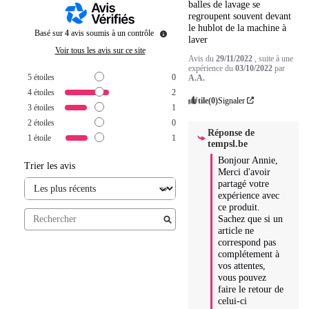
balles de lavage se 
regroupent souvent devant 
le hublot de la machine à 
Basé sur
4
avis soumis à un contrôle
laver
Voir tous les avis sur ce site
Avis du
29/11/2022
, suite à une
expérience du
03/10/2022
par
5
étoiles
0
A.A.
4
étoiles
2
Utile
(0)
Signaler
3
étoiles
1
2
étoiles
0
Réponse de
1
étoile
1
tempsl.be
Bonjour Annie, 

Trier les avis
Merci d'avoir 
partagé votre 
expérience avec 
ce produit. 
Sachez que si un 
article ne 
correspond pas 
complétement à 
vos attentes, 
vous pouvez 
faire le retour de 
celui-ci 