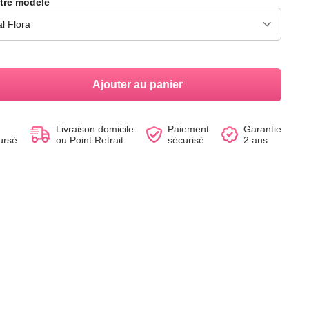
tre modèle
Voir le produit
Voir le produit
Voir le produit
Voir le produit
Voir le produit
Voir le produit
Ajouter au panier
Livraison domicile
Paiement
Garantie
ursé
ou Point Retrait
sécurisé
2 ans