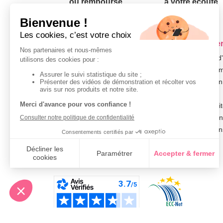
ou remboursé
à votre écoute
Votre commande
Nos ser
Suivi de commande
Besoin d
Livraison
Abonneme
Paiement facilité
Désabonn
Satisfait ou remboursé, retour ou échange
Contact
Codes promotionnels
1ère visi
Glossaire des produits chimiques
Commande
Informations environnementales des
Question
produits