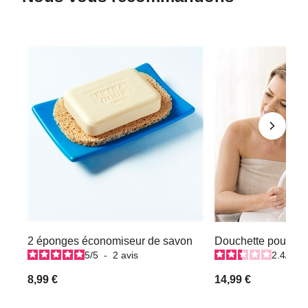
2 éponges économiseur de savon
Douchette pour la
5
/
5
-
2
avis
2.4
/
5
-
8,99 €
14,99 €