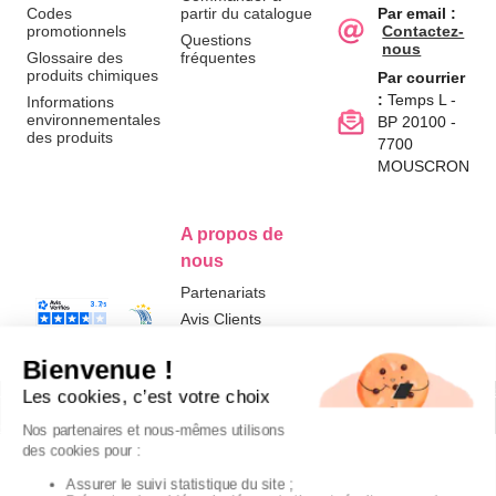
Codes
partir du catalogue
Par email :
promotionnels
Contactez-
Questions
nous
Glossaire des
fréquentes
produits chimiques
Par courrier
:
Temps L -
Informations
environnementales
BP 20100 -
des produits
7700
MOUSCRON
A propos de
nous
Partenariats
Avis Clients
Données
Paramétrer
Mentions
Conditions
Access
personnelles et
les cookies
légales
générales de
cookies
vente
FR