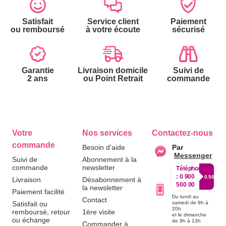
Satisfait
Service client
Paiement
ou remboursé
à votre écoute
sécurisé
Garantie
Livraison domicile
Suivi de
2 ans
ou Point Retrait
commande
Votre
Nos services
Contactez-nous
commande
Besoin d'aide
Par
Messenger
Suivi de
Abonnement à la
commande
newsletter
Téléphone
:
0 900
0.50€/mi
Livraison
Désabonnement à
500 00
la newsletter
Paiement facilité
Du lundi au
Contact
Satisfait ou
samedi de 8h à
20h
remboursé, retour
1ère visite
et le dimanche
ou échange
de 9h à 13h
Commander à