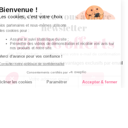
Inscrivez-vous à notre
newsletter
10€ offerts
dès 30€ d’achats - condition dans votre e-mail de confirmation
Recevez nos nouveautés et avantages exclusifs par email
Je
m’inscris
En renseignant votre adresse email vous acceptez de recevoir nos newsletters par
courrier électronique et vous prenez connaissance de notre
politique de
confidentialité