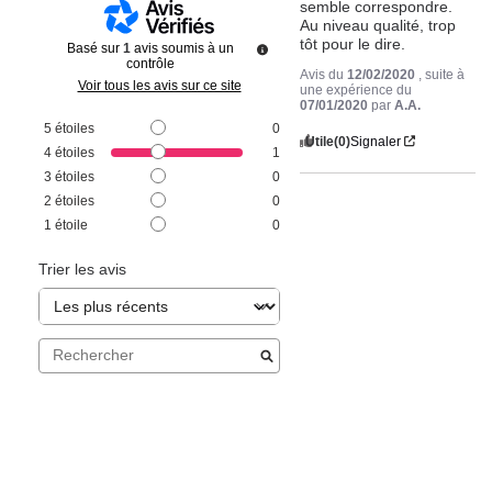
semble correspondre. 

Au niveau qualité, trop 
tôt pour le dire.
Basé sur
1
avis soumis à un
contrôle
Avis du
12/02/2020
, suite à
Voir tous les avis sur ce site
une expérience du
07/01/2020
par
A.A.
5
étoiles
0
Utile
(0)
Signaler
4
étoiles
1
3
étoiles
0
2
étoiles
0
1
étoile
0
Trier les avis