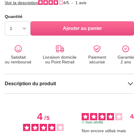
Voir la description
4
/
5
-
1
avis
Quantité
Ajouter au panier
Satisfait
Livraison domicile
Paiement
Garantie
ou remboursé
ou Point Retrait
sécurisé
2 ans
Description du produit
4
4
/
5
Avis vérifié
Non encore utilisé mais 