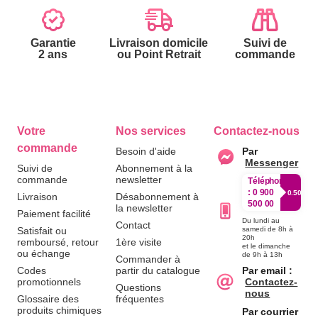
Garantie
Livraison domicile
Suivi de
2 ans
ou Point Retrait
commande
Votre
Nos services
Contactez-nous
commande
Besoin d'aide
Par
Messenger
Suivi de
Abonnement à la
commande
newsletter
Téléphone
:
0 900
0.50€/mi
Livraison
Désabonnement à
500 00
la newsletter
Paiement facilité
Du lundi au
Contact
Satisfait ou
samedi de 8h à
20h
remboursé, retour
1ère visite
et le dimanche
ou échange
de 9h à 13h
Commander à
Codes
partir du catalogue
Par email :
promotionnels
Contactez-
Questions
nous
Glossaire des
fréquentes
produits chimiques
Par courrier