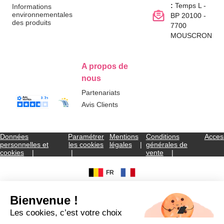
:
Temps L -
Informations
environnementales
BP 20100 -
des produits
7700
MOUSCRON
A propos de
nous
Partenariats
Avis Clients
Données
Paramétrer
Mentions
Conditions
Access
personnelles et
les cookies
légales
générales de
cookies
vente
FR